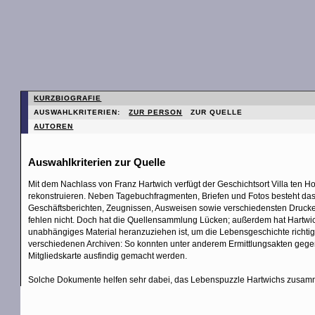
KURZBIOGRAFIE
AUSWAHLKRITERIEN:
ZUR PERSON
ZUR QUELLE
AUTOREN
Auswahlkriterien zur Quelle
Mit dem Nachlass von Franz Hartwich verfügt der Geschichtsort Villa ten H
rekonstruieren. Neben Tagebuchfragmenten, Briefen und Fotos besteht d
Geschäftsberichten, Zeugnissen, Ausweisen sowie verschiedensten Druc
fehlen nicht. Doch hat die Quellensammlung Lücken; außerdem hat Hartwich se
unabhängiges Material heranzuziehen ist, um die Lebensgeschichte richtig 
verschiedenen Archiven: So konnten unter anderem Ermittlungsakten gege
Mitgliedskarte ausfindig gemacht werden.
Solche Dokumente helfen sehr dabei, das Lebenspuzzle Hartwichs zusa