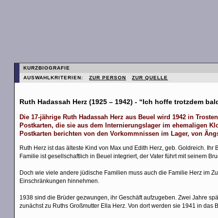
KURZBIOGRAFIE
AUSWAHLKRITERIEN:
ZUR PERSON
ZUR QUELLE
Ruth Hadassah Herz (1925 – 1942) - “Ich hoffe trotzdem ba
Die 17-jährige Ruth Hadassah Herz aus Beuel wird 1942 in Trosten
Postkarten, die sie aus dem Internierungslager im ehemaligen Kl
Postkarten berichten von den Vorkommnissen im Lager, von Ängst
Ruth Herz ist das älteste Kind von Max und Edith Herz, geb. Goldreich. Ihr 
Familie ist gesellschaftlich in Beuel integriert, der Vater führt mit seine
Doch wie viele andere jüdische Familien muss auch die Familie Herz im Z
Einschränkungen hinnehmen.
1938 sind die Brüder gezwungen, ihr Geschäft aufzugeben. Zwei Jahre spä
zunächst zu Ruths Großmutter Ella Herz. Von dort werden sie 1941 in da